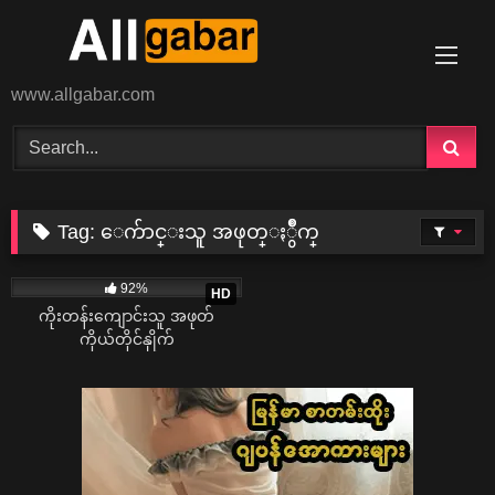
Skip
to
content
www.allgabar.com
Tag:
ေက်ာင္းသူ အဖုတ္ႏွိဳက္
30K
00:52
92%
HD
ကိုးတန်းကျောင်းသူ အဖုတ်
ကိုယ်တိုင်နှိုက်