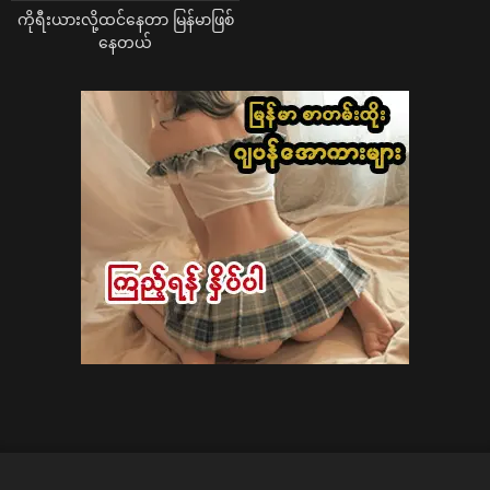
ကိုရီးယားလို့ထင်နေတာ မြန်မာဖြစ်
နေတယ်