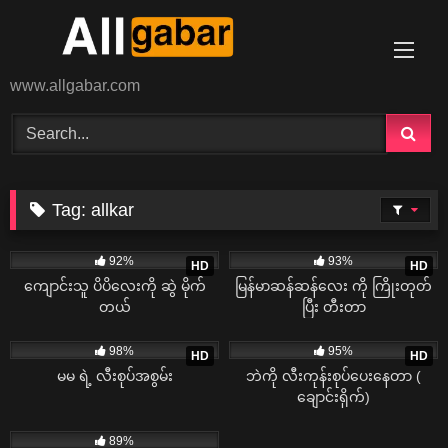
Skip
to
content
www.allgabar.com
Tag:
allkar
36K
03:35
25K
02:16
92%
93%
HD
HD
ကျောင်းသူ ပိပိလေးကို ဆွဲ မိုက်
မြန်မာဆန်ဆန်လေး ကို ကြိုးတုတ်
တယ်
ပြီး တီးတာ
15K
02:07
14K
04:00
98%
95%
HD
HD
မမ ရဲ့ လီးစုပ်အစွမ်း
ဘဲကို လီးကုန်းစုပ်ပေးနေတာ (
ချောင်းရိုက်)
47K
04:16
89%