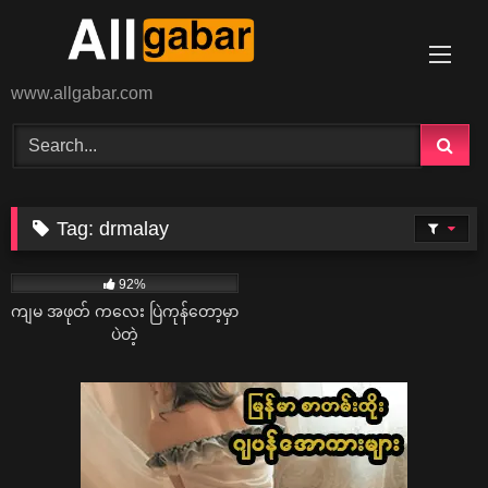
Skip
to
content
www.allgabar.com
Tag:
drmalay
75K
07:01
92%
ကျမ အဖုတ် ကလေး ပြဲကုန်တော့မှာ
ပဲတဲ့